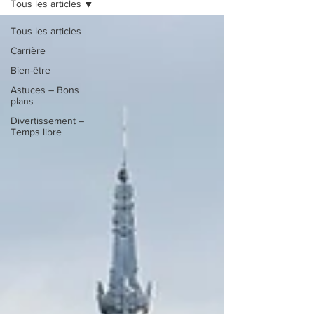
Tous les articles
Tous les articles
Carrière
Bien-être
Astuces – Bons
plans
Divertissement –
Temps libre