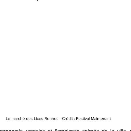
Le marché des Lices Rennes - Crédit : Festival Maintenant
stronomie rennaise et l'ambiance animée de la ville, 