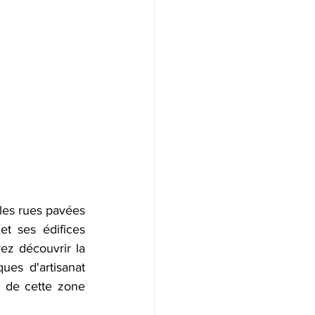
es rues pavées 
t ses édifices 
ez découvrir la 
es d'artisanat 
e de cette zone 