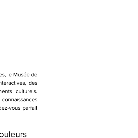
es, le Musée de 
eractives, des 
nts culturels. 
 connaissances 
ez-vous parfait 
ouleurs 