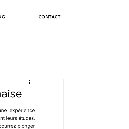
OG
CONTACT
naise
une expérience 
t leurs études. 
pourrez plonger 