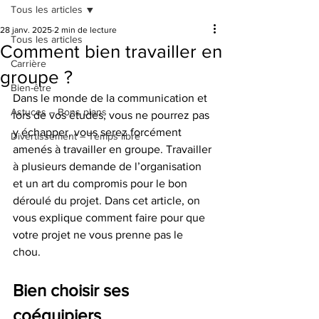
Tous les articles
28 janv. 2025
2 min de lecture
Tous les articles
Comment bien travailler en
Carrière
groupe ?
Bien-être
Dans le monde de la communication et 
Astuces – Bons plans
lors de vos études, vous ne pourrez pas 
y échapper, vous serez forcément 
Divertissement – Temps libre
amenés à travailler en groupe. Travailler 
à plusieurs demande de l’organisation 
et un art du compromis pour le bon 
déroulé du projet. Dans cet article, on 
vous explique comment faire pour que 
votre projet ne vous prenne pas le 
chou. 
Bien choisir ses 
coéquipiers